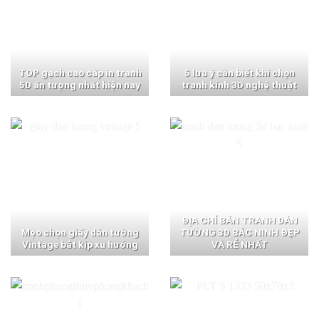
TOP gạch cao cấp in tranh
5 lưu ý cần biết khi chọn
5D ấn tượng nhất hiện nay
tranh kính 3D nghệ thuật
ĐỊA CHỈ BÁN TRANH DÁN
Mẹo chọn giấy dán tường
TƯỜNG 3D BẮC NINH ĐẸP
Vintage bắt kịp xu hướng
VÀ RẺ NHẤT