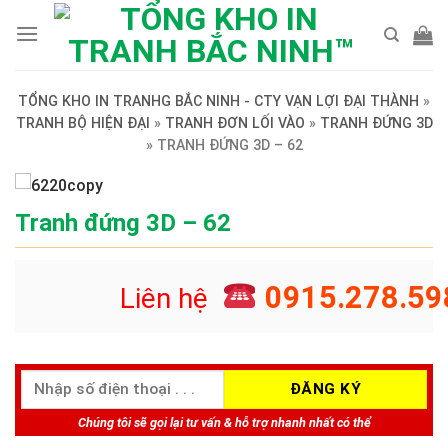
Skip
to
content
TỔNG KHO IN TRANHG BẮC NINH - CTY VẠN LỢI ĐẠI THÀNH
»
TRANH BỘ HIỆN ĐẠI
»
TRANH ĐƠN LỐI VÀO
»
TRANH ĐỨNG 3D
»
TRANH ĐỨNG 3D – 62
Tranh đứng 3D – 62
0915.278.59
Liên hệ
Chúng tôi sẽ gọi lại tư vấn & hỗ trợ nhanh nhất có thể