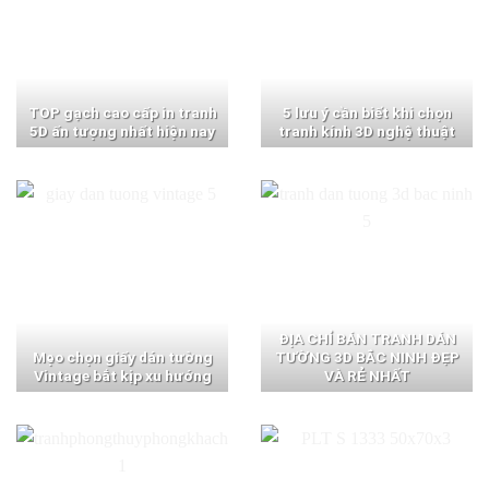
TOP gạch cao cấp in tranh
5 lưu ý cần biết khi chọn
5D ấn tượng nhất hiện nay
tranh kính 3D nghệ thuật
ĐỊA CHỈ BÁN TRANH DÁN
Mẹo chọn giấy dán tường
TƯỜNG 3D BẮC NINH ĐẸP
Vintage bắt kịp xu hướng
VÀ RẺ NHẤT