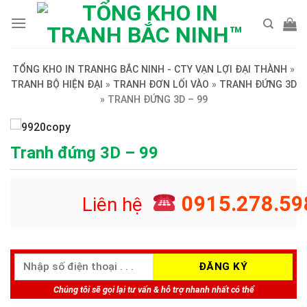
Skip
to
content
TỔNG KHO IN TRANHG BẮC NINH - CTY VẠN LỢI ĐẠI THÀNH
»
TRANH BỘ HIỆN ĐẠI
»
TRANH ĐƠN LỐI VÀO
»
TRANH ĐỨNG 3D
»
TRANH ĐỨNG 3D – 99
Tranh đứng 3D – 99
0915.278.59
Liên hệ
Chúng tôi sẽ gọi lại tư vấn & hỗ trợ nhanh nhất có thể