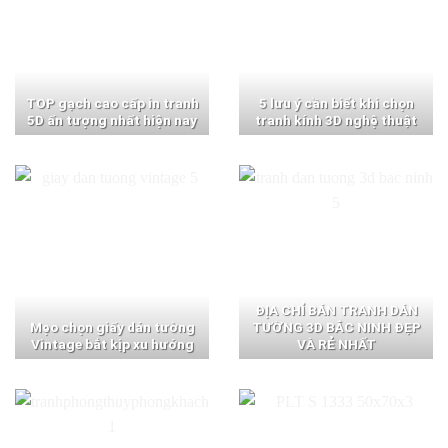
TOP gạch cao cấp in tranh
5 lưu ý cần biết khi chọn
5D ấn tượng nhất hiện nay
tranh kính 3D nghệ thuật
ĐỊA CHỈ BÁN TRANH DÁN
Mẹo chọn giấy dán tường
TƯỜNG 3D BẮC NINH ĐẸP
Vintage bắt kịp xu hướng
VÀ RẺ NHẤT