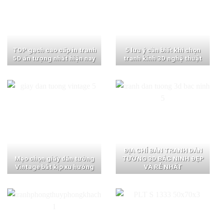
TOP gạch cao cấp in tranh
5 lưu ý cần biết khi chọn
5D ấn tượng nhất hiện nay
tranh kính 3D nghệ thuật
ĐỊA CHỈ BÁN TRANH DÁN
Mẹo chọn giấy dán tường
TƯỜNG 3D BẮC NINH ĐẸP
Vintage bắt kịp xu hướng
VÀ RẺ NHẤT