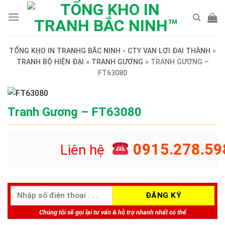
Skip
to
content
TỔNG KHO IN TRANHG BẮC NINH - CTY VẠN LỢI ĐẠI THÀNH
»
TRANH BỘ HIỆN ĐẠI
»
TRANH GƯƠNG
»
TRANH GƯƠNG –
FT63080
Tranh Gương – FT63080
0915.278.59
Liên hệ
Chúng tôi sẽ gọi lại tư vấn & hỗ trợ nhanh nhất có thể