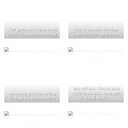
TOP gạch cao cấp in tranh
5 lưu ý cần biết khi chọn
5D ấn tượng nhất hiện nay
tranh kính 3D nghệ thuật
ĐỊA CHỈ BÁN TRANH DÁN
Mẹo chọn giấy dán tường
TƯỜNG 3D BẮC NINH ĐẸP
Vintage bắt kịp xu hướng
VÀ RẺ NHẤT