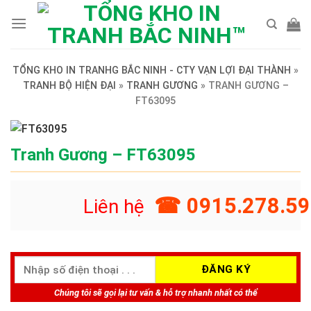
Skip
to
content
TỔNG KHO IN TRANHG BẮC NINH - CTY VẠN LỢI ĐẠI THÀNH
»
TRANH BỘ HIỆN ĐẠI
»
TRANH GƯƠNG
»
TRANH GƯƠNG –
FT63095
Tranh Gương – FT63095
☎ 0915.278.59
Liên hệ
Chúng tôi sẽ gọi lại tư vấn & hỗ trợ nhanh nhất có thể