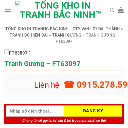
Skip
to
content
TỔNG KHO IN TRANHG BẮC NINH - CTY VẠN LỢI ĐẠI THÀNH
»
TRANH BỘ HIỆN ĐẠI
»
TRANH GƯƠNG
»
TRANH GƯƠNG –
FT63097
Tranh Gương – FT63097
☎ 0915.278.59
Liên hệ
Chúng tôi sẽ gọi lại tư vấn & hỗ trợ nhanh nhất có thể