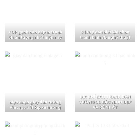
TOP gạch cao cấp in tranh
5 lưu ý cần biết khi chọn
5D ấn tượng nhất hiện nay
tranh kính 3D nghệ thuật
ĐỊA CHỈ BÁN TRANH DÁN
Mẹo chọn giấy dán tường
TƯỜNG 3D BẮC NINH ĐẸP
Vintage bắt kịp xu hướng
VÀ RẺ NHẤT