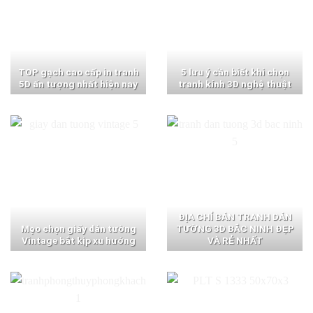
TOP gạch cao cấp in tranh
5 lưu ý cần biết khi chọn
5D ấn tượng nhất hiện nay
tranh kính 3D nghệ thuật
ĐỊA CHỈ BÁN TRANH DÁN
Mẹo chọn giấy dán tường
TƯỜNG 3D BẮC NINH ĐẸP
Vintage bắt kịp xu hướng
VÀ RẺ NHẤT