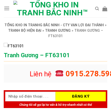
Skip
to
content
TỔNG KHO IN TRANHG BẮC NINH - CTY VẠN LỢI ĐẠI THÀNH
»
TRANH BỘ HIỆN ĐẠI
»
TRANH GƯƠNG
»
TRANH GƯƠNG –
FT63101
Tranh Gương – FT63101
0915.278.59
Liên hệ
Chúng tôi sẽ gọi lại tư vấn & hỗ trợ nhanh nhất có thể