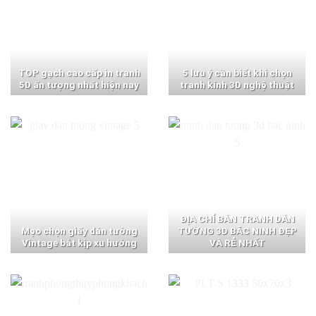
TOP gạch cao cấp in tranh
5 lưu ý cần biết khi chọn
5D ấn tượng nhất hiện nay
tranh kính 3D nghệ thuật
ĐỊA CHỈ BÁN TRANH DÁN
Mẹo chọn giấy dán tường
TƯỜNG 3D BẮC NINH ĐẸP
Vintage bắt kịp xu hướng
VÀ RẺ NHẤT