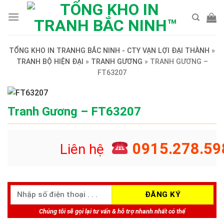
Skip
to
content
TỔNG KHO IN TRANHG BẮC NINH - CTY VẠN LỢI ĐẠI THÀNH
»
TRANH BỘ HIỆN ĐẠI
»
TRANH GƯƠNG
»
TRANH GƯƠNG –
FT63207
Tranh Gương – FT63207
0915.278.59
Liên hệ
Chúng tôi sẽ gọi lại tư vấn & hỗ trợ nhanh nhất có thể