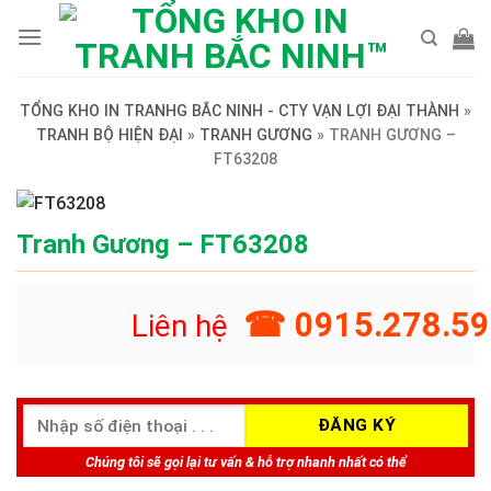
Skip
to
content
TỔNG KHO IN TRANHG BẮC NINH - CTY VẠN LỢI ĐẠI THÀNH
»
TRANH BỘ HIỆN ĐẠI
»
TRANH GƯƠNG
»
TRANH GƯƠNG –
FT63208
Tranh Gương – FT63208
☎ 0915.278.59
Liên hệ
Chúng tôi sẽ gọi lại tư vấn & hỗ trợ nhanh nhất có thể