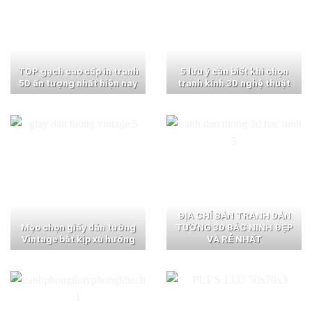
TOP gạch cao cấp in tranh
5 lưu ý cần biết khi chọn
5D ấn tượng nhất hiện nay
tranh kính 3D nghệ thuật
ĐỊA CHỈ BÁN TRANH DÁN
Mẹo chọn giấy dán tường
TƯỜNG 3D BẮC NINH ĐẸP
Vintage bắt kịp xu hướng
VÀ RẺ NHẤT