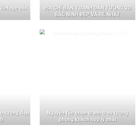
Vintage bắt
ĐỊA CHỈ BÁN TRANH DÁN TƯỜNG 3D
BẮC NINH ĐẸP VÀ RẺ NHẤT
eo tường đẹp
Nguyên tắc chọn tranh treo tường
ch
phòng khách hợp lý nhất