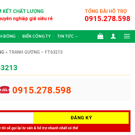
 KẾT CHẤT LƯỢNG
TỔNG ĐÀI HỖ TRỢ
0915.278.598
huyên nghiệp giá siêu rẻ
CH BÔNG
BIỂN CÔNG TY
TIN TỨC
NG
»
TRANH GƯƠNG – FT63213
63213
0915.278.598
tôi sẽ gọi lại tư vấn & hỗ trợ nhanh nhất có thể