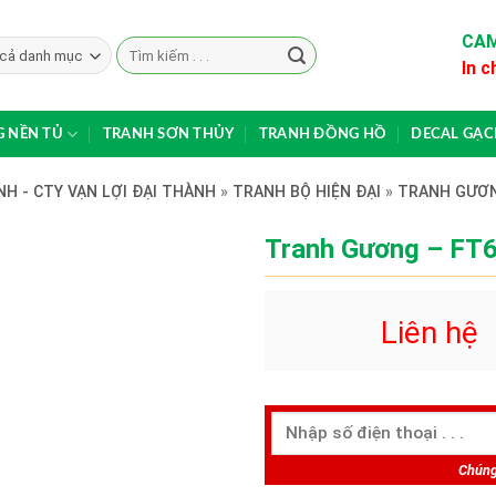
CAM
Search
In c
for:
 NỀN TỦ
TRANH SƠN THỦY
TRANH ĐỒNG HỒ
DECAL GẠ
H - CTY VẠN LỢI ĐẠI THÀNH
»
TRANH BỘ HIỆN ĐẠI
»
TRANH GƯƠ
Tranh Gương – FT
Liên hệ
Chúng 