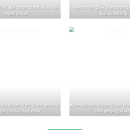
 biết khi chọn tranh kính 3D
Mẹo chọn giấy dán tường 
nghệ thuật
kịp xu hướng
ách chọn treo tranh phòng
Kinh nghiệm chọn tranh tr
ch chuẩn đẹp nhất
cho phòng khá