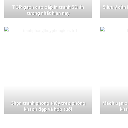
TOP gạch cao cấp in tranh 5D ấn
5 lưu ý cần
tượng nhất hiện nay
Chọn tranh phong thủy treo phòng
Mách bạn c
khách đẹp và hợp tuổi
khá