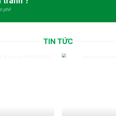
 tranh ?
n phí!
TIN TỨC