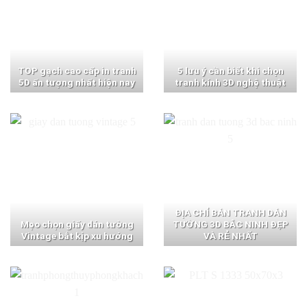
TOP gạch cao cấp in tranh
5 lưu ý cần biết khi chọn
5D ấn tượng nhất hiện nay
tranh kính 3D nghệ thuật
ĐỊA CHỈ BÁN TRANH DÁN
Mẹo chọn giấy dán tường
TƯỜNG 3D BẮC NINH ĐẸP
Vintage bắt kịp xu hướng
VÀ RẺ NHẤT