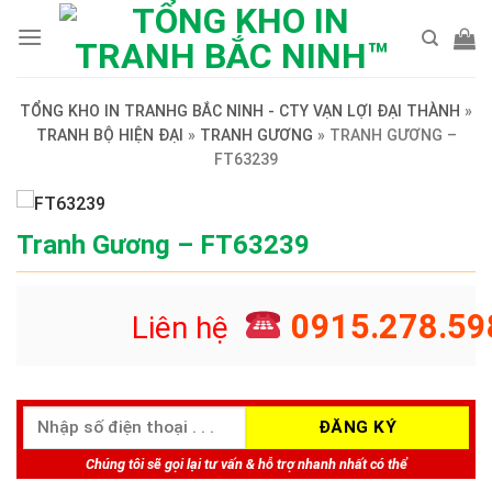
Skip
to
content
TỔNG KHO IN TRANHG BẮC NINH - CTY VẠN LỢI ĐẠI THÀNH
»
TRANH BỘ HIỆN ĐẠI
»
TRANH GƯƠNG
»
TRANH GƯƠNG –
FT63239
Tranh Gương – FT63239
0915.278.59
Liên hệ
Chúng tôi sẽ gọi lại tư vấn & hỗ trợ nhanh nhất có thể