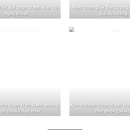
 biết khi chọn tranh kính 3D
Mẹo chọn giấy dán tường 
nghệ thuật
kịp xu hướng
ách chọn treo tranh phòng
Kinh nghiệm chọn tranh tr
ch chuẩn đẹp nhất
cho phòng khá