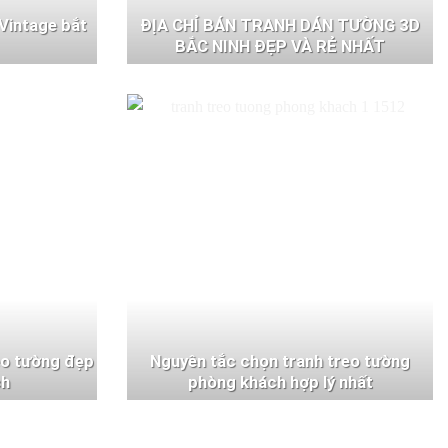
Vintage bắt
ĐỊA CHỈ BÁN TRANH DÁN TƯỜNG 3D
BẮC NINH ĐẸP VÀ RẺ NHẤT
eo tường đẹp
Nguyên tắc chọn tranh treo tường
ch
phòng khách hợp lý nhất