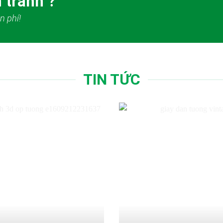
 tranh ?
n phí!
TIN TỨC