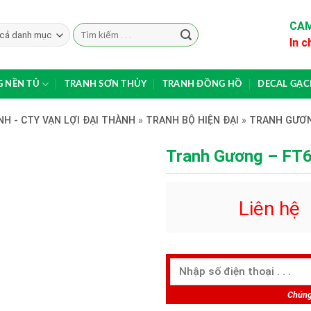
CAM
Search
In c
for:
 NỀN TỦ
TRANH SƠN THỦY
TRANH ĐỒNG HỒ
DECAL GẠ
H - CTY VẠN LỢI ĐẠI THÀNH
»
TRANH BỘ HIỆN ĐẠI
»
TRANH GƯƠ
Tranh Gương – FT
Liên hệ
Chúng 