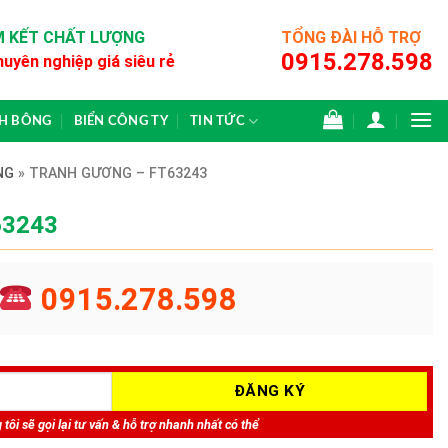
 KẾT CHẤT LƯỢNG
TỔNG ĐÀI HỖ TRỢ
0915.278.598
huyên nghiệp giá siêu rẻ
CH BÔNG
BIỂN CÔNG TY
TIN TỨC
NG
»
TRANH GƯƠNG – FT63243
63243
0915.278.598
tôi sẽ gọi lại tư vấn & hỗ trợ nhanh nhất có thể