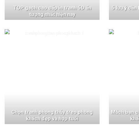
TOP gạch cao cấp in tranh 5D ấn
5 lưu ý cần
tượng nhất hiện nay
Chọn tranh phong thủy treo phòng
Mách bạn c
khách đẹp và hợp tuổi
khá