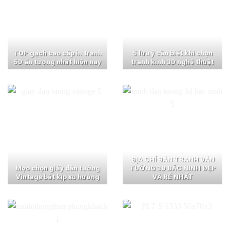
TOP gạch cao cấp in tranh
5 lưu ý cần biết khi chọn
5D ấn tượng nhất hiện nay
tranh kính 3D nghệ thuật
ĐỊA CHỈ BÁN TRANH DÁN
Mẹo chọn giấy dán tường
TƯỜNG 3D BẮC NINH ĐẸP
Vintage bắt kịp xu hướng
VÀ RẺ NHẤT