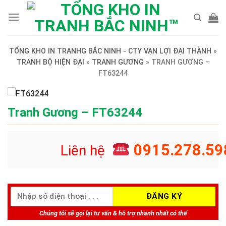
Skip
to
content
TỔNG KHO IN TRANHG BẮC NINH - CTY VẠN LỢI ĐẠI THÀNH
»
TRANH BỘ HIỆN ĐẠI
»
TRANH GƯƠNG
»
TRANH GƯƠNG –
FT63244
Tranh Gương – FT63244
0915.278.59
Liên hệ
Chúng tôi sẽ gọi lại tư vấn & hỗ trợ nhanh nhất có thể