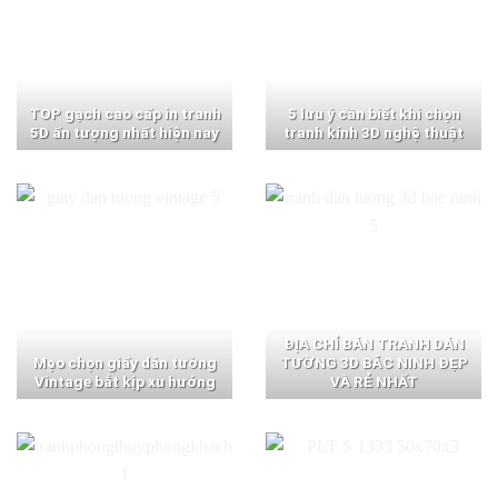
TOP gạch cao cấp in tranh
5 lưu ý cần biết khi chọn
5D ấn tượng nhất hiện nay
tranh kính 3D nghệ thuật
ĐỊA CHỈ BÁN TRANH DÁN
Mẹo chọn giấy dán tường
TƯỜNG 3D BẮC NINH ĐẸP
Vintage bắt kịp xu hướng
VÀ RẺ NHẤT