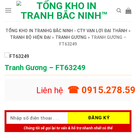
Skip
to
content
TỔNG KHO IN TRANHG BẮC NINH - CTY VẠN LỢI ĐẠI THÀNH
»
TRANH BỘ HIỆN ĐẠI
»
TRANH GƯƠNG
»
TRANH GƯƠNG –
FT63249
Tranh Gương – FT63249
☎ 0915.278.59
Liên hệ
Chúng tôi sẽ gọi lại tư vấn & hỗ trợ nhanh nhất có thể