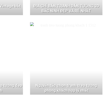
Vintage bắt
ĐỊA CHỈ BÁN TRANH DÁN TƯỜNG 3D
BẮC NINH ĐẸP VÀ RẺ NHẤT
eo tường đẹp
Nguyên tắc chọn tranh treo tường
ch
phòng khách hợp lý nhất