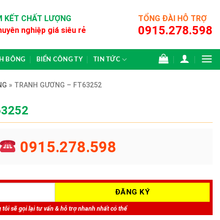
 KẾT CHẤT LƯỢNG
TỔNG ĐÀI HỖ TRỢ
0915.278.598
huyên nghiệp giá siêu rẻ
CH BÔNG
BIỂN CÔNG TY
TIN TỨC
NG
»
TRANH GƯƠNG – FT63252
63252
0915.278.598
tôi sẽ gọi lại tư vấn & hỗ trợ nhanh nhất có thể