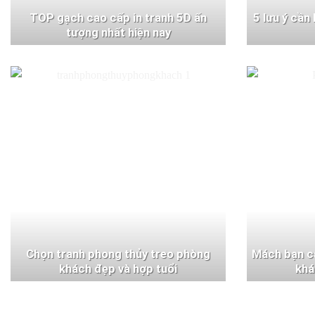
TOP gạch cao cấp in tranh 5D ấn
5 lưu ý cần
tượng nhất hiện nay
Chọn tranh phong thủy treo phòng
Mách bạn c
khách đẹp và hợp tuổi
khá