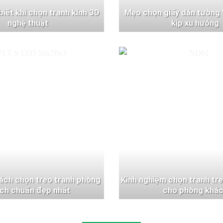
 biết khi chọn tranh kính 3D
Mẹo chọn giấy dán tường 
nghệ thuật
kịp xu hướng
ách chọn treo tranh phòng
Kinh nghiệm chọn tranh tr
ch chuẩn đẹp nhất
cho phòng khá