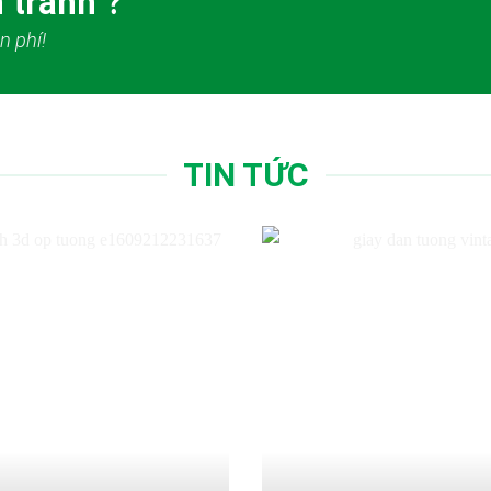
 tranh ?
n phí!
TIN TỨC