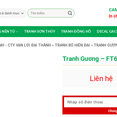
CAM
Search
In c
for:
 NỀN TỦ
TRANH SƠN THỦY
TRANH ĐỒNG HỒ
DECAL GẠ
H - CTY VẠN LỢI ĐẠI THÀNH
»
TRANH BỘ HIỆN ĐẠI
»
TRANH GƯƠ
Tranh Gương – FT
Liên hệ
Chúng 