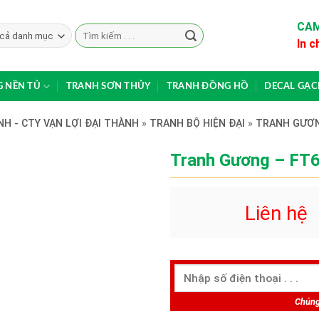
CAM
Search
In c
for:
 NỀN TỦ
TRANH SƠN THỦY
TRANH ĐỒNG HỒ
DECAL GẠ
H - CTY VẠN LỢI ĐẠI THÀNH
»
TRANH BỘ HIỆN ĐẠI
»
TRANH GƯƠ
Tranh Gương – FT
Liên hệ
Chúng 