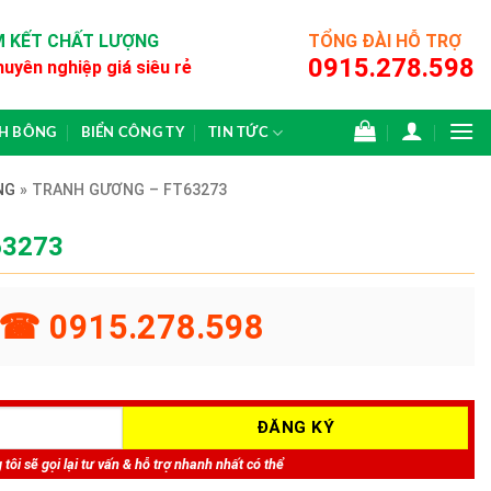
 KẾT CHẤT LƯỢNG
TỔNG ĐÀI HỖ TRỢ
0915.278.598
huyên nghiệp giá siêu rẻ
CH BÔNG
BIỂN CÔNG TY
TIN TỨC
NG
»
TRANH GƯƠNG – FT63273
63273
☎ 0915.278.598
tôi sẽ gọi lại tư vấn & hỗ trợ nhanh nhất có thể