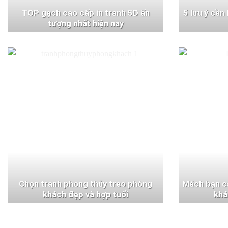
TOP gạch cao cấp in tranh 5D ấn
5 lưu ý cần
tượng nhất hiện nay
Chọn tranh phong thủy treo phòng
Mách bạn c
khách đẹp và hợp tuổi
khá