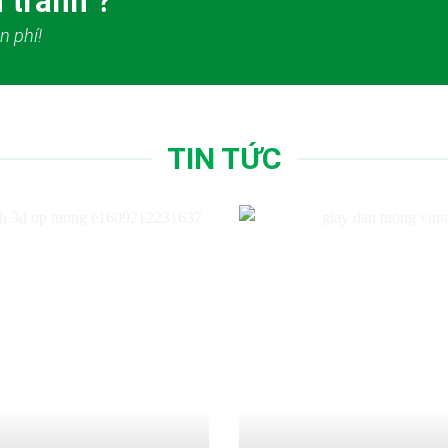
 tranh ?
n phí!
TIN TỨC