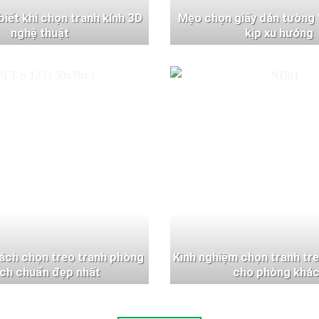
 biết khi chọn tranh kính 3D
Mẹo chọn giấy dán tường 
nghệ thuật
kịp xu hướng
ách chọn treo tranh phòng
Kinh nghiệm chọn tranh tr
ch chuẩn đẹp nhất
cho phòng khá