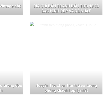
Vintage bắt
ĐỊA CHỈ BÁN TRANH DÁN TƯỜNG 3D
BẮC NINH ĐẸP VÀ RẺ NHẤT
eo tường đẹp
Nguyên tắc chọn tranh treo tường
ch
phòng khách hợp lý nhất