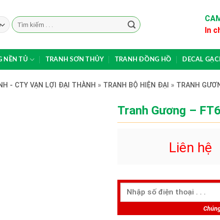
CAM
Search
In c
for:
 NỀN TỦ
TRANH SƠN THỦY
TRANH ĐỒNG HỒ
DECAL GẠ
H - CTY VẠN LỢI ĐẠI THÀNH
»
TRANH BỘ HIỆN ĐẠI
»
TRANH GƯƠ
Tranh Gương – FT
Liên hệ
Chúng 