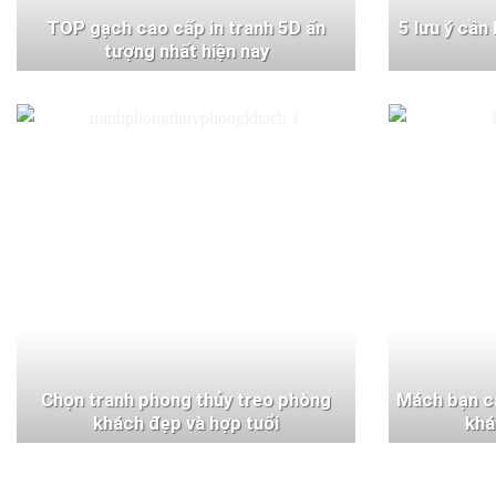
TOP gạch cao cấp in tranh 5D ấn
5 lưu ý cần
tượng nhất hiện nay
Chọn tranh phong thủy treo phòng
Mách bạn c
khách đẹp và hợp tuổi
khá