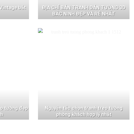
Vintage bắt
ĐỊA CHỈ BÁN TRANH DÁN TƯỜNG 3D
BẮC NINH ĐẸP VÀ RẺ NHẤT
eo tường đẹp
Nguyên tắc chọn tranh treo tường
ch
phòng khách hợp lý nhất