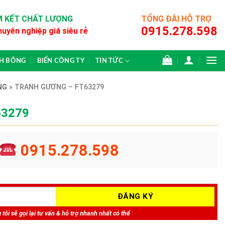
 KẾT CHẤT LƯỢNG
TỔNG ĐÀI HỖ TRỢ
0915.278.598
huyên nghiệp giá siêu rẻ
CH BÔNG
BIỂN CÔNG TY
TIN TỨC
NG
»
TRANH GƯƠNG – FT63279
63279
0915.278.598
tôi sẽ gọi lại tư vấn & hỗ trợ nhanh nhất có thể