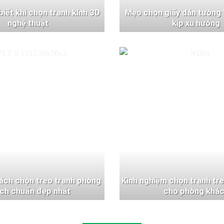
 biết khi chọn tranh kính 3D
Mẹo chọn giấy dán tường 
nghệ thuật
kịp xu hướng
ách chọn treo tranh phòng
Kinh nghiệm chọn tranh tr
ch chuẩn đẹp nhất
cho phòng khá