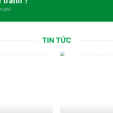
 tranh ?
n phí!
TIN TỨC