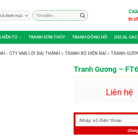
CAM
Search
In c
for:
 NỀN TỦ
TRANH SƠN THỦY
TRANH ĐỒNG HỒ
DECAL GẠ
H - CTY VẠN LỢI ĐẠI THÀNH
»
TRANH BỘ HIỆN ĐẠI
»
TRANH GƯƠ
Tranh Gương – FT
Liên hệ
Chúng 