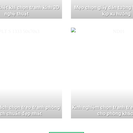
 biết khi chọn tranh kính 3D
Mẹo chọn giấy dán tường 
nghệ thuật
kịp xu hướng
ách chọn treo tranh phòng
Kinh nghiệm chọn tranh tr
ch chuẩn đẹp nhất
cho phòng khá