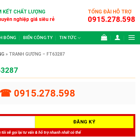
 KẾT CHẤT LƯỢNG
TỔNG ĐÀI HỖ TRỢ
0915.278.598
huyên nghiệp giá siêu rẻ
CH BÔNG
BIỂN CÔNG TY
TIN TỨC
NG
»
TRANH GƯƠNG – FT63287
63287
☎ 0915.278.598
tôi sẽ gọi lại tư vấn & hỗ trợ nhanh nhất có thể