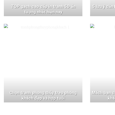
TOP gạch cao cấp in tranh 5D ấn
5 lưu ý cần
tượng nhất hiện nay
Chọn tranh phong thủy treo phòng
Mách bạn c
khách đẹp và hợp tuổi
khá