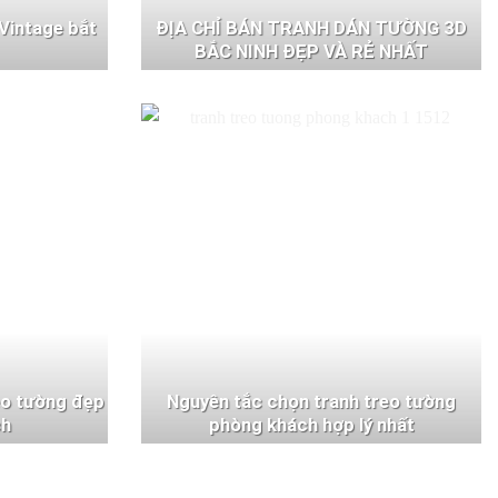
Vintage bắt
ĐỊA CHỈ BÁN TRANH DÁN TƯỜNG 3D
BẮC NINH ĐẸP VÀ RẺ NHẤT
eo tường đẹp
Nguyên tắc chọn tranh treo tường
ch
phòng khách hợp lý nhất