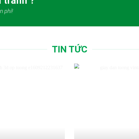
 tranh ?
n phí!
TIN TỨC