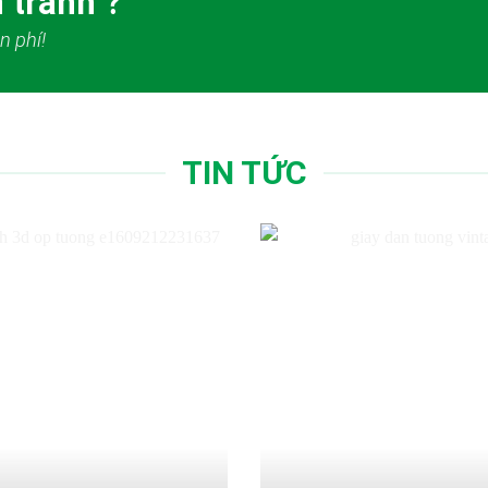
 tranh ?
n phí!
TIN TỨC