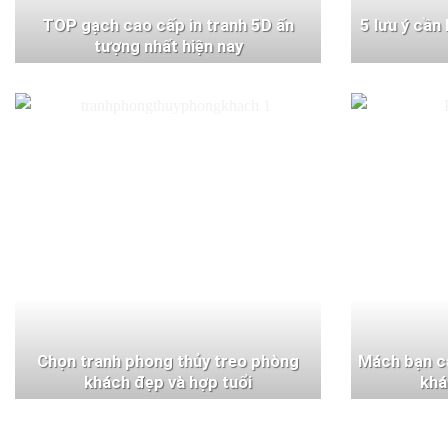
TOP gạch cao cấp in tranh 5D ấn
5 lưu ý cần
tượng nhất hiện nay
Chọn tranh phong thủy treo phòng
Mách bạn c
khách đẹp và hợp tuổi
khá