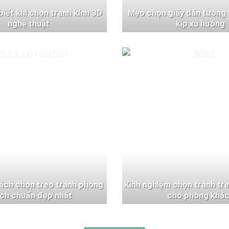
 biết khi chọn tranh kính 3D
Mẹo chọn giấy dán tường 
nghệ thuật
kịp xu hướng
ách chọn treo tranh phòng
Kinh nghiệm chọn tranh tr
ch chuẩn đẹp nhất
cho phòng khá