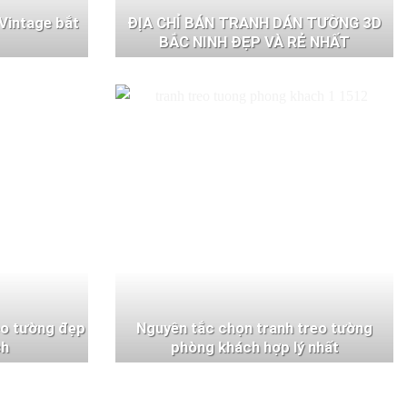
Vintage bắt
ĐỊA CHỈ BÁN TRANH DÁN TƯỜNG 3D
BẮC NINH ĐẸP VÀ RẺ NHẤT
eo tường đẹp
Nguyên tắc chọn tranh treo tường
ch
phòng khách hợp lý nhất