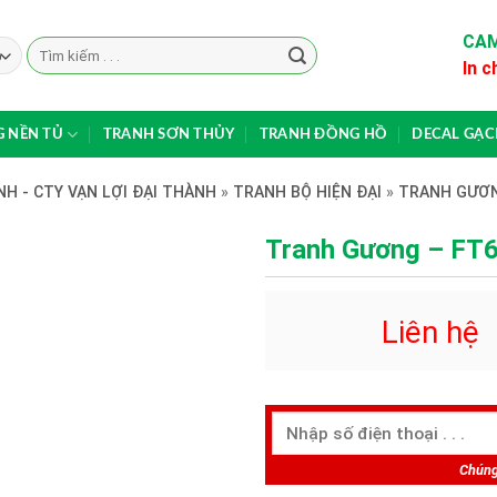
CAM
Search
In c
for:
 NỀN TỦ
TRANH SƠN THỦY
TRANH ĐỒNG HỒ
DECAL GẠ
H - CTY VẠN LỢI ĐẠI THÀNH
»
TRANH BỘ HIỆN ĐẠI
»
TRANH GƯƠ
Tranh Gương – FT
Liên hệ
Chúng 