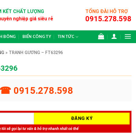
 KẾT CHẤT LƯỢNG
TỔNG ĐÀI HỖ TRỢ
0915.278.598
huyên nghiệp giá siêu rẻ
CH BÔNG
BIỂN CÔNG TY
TIN TỨC
NG
»
TRANH GƯƠNG – FT63296
63296
☎ 0915.278.598
tôi sẽ gọi lại tư vấn & hỗ trợ nhanh nhất có thể