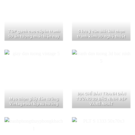
TOP gạch cao cấp in tranh
5 lưu ý cần biết khi chọn
5D ấn tượng nhất hiện nay
tranh kính 3D nghệ thuật
ĐỊA CHỈ BÁN TRANH DÁN
Mẹo chọn giấy dán tường
TƯỜNG 3D BẮC NINH ĐẸP
Vintage bắt kịp xu hướng
VÀ RẺ NHẤT