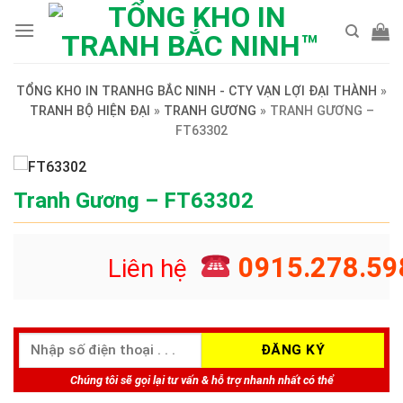
Skip
to
content
TỔNG KHO IN TRANHG BẮC NINH - CTY VẠN LỢI ĐẠI THÀNH
»
TRANH BỘ HIỆN ĐẠI
»
TRANH GƯƠNG
»
TRANH GƯƠNG –
FT63302
Tranh Gương – FT63302
0915.278.59
Liên hệ
Chúng tôi sẽ gọi lại tư vấn & hỗ trợ nhanh nhất có thể