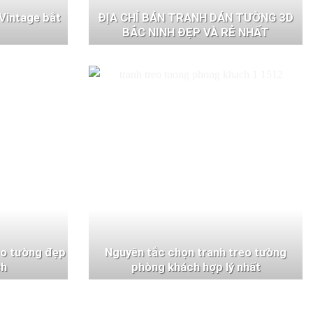
Vintage bắt
ĐỊA CHỈ BÁN TRANH DÁN TƯỜNG 3D
BẮC NINH ĐẸP VÀ RẺ NHẤT
eo tường đẹp
Nguyên tắc chọn tranh treo tường
ch
phòng khách hợp lý nhất