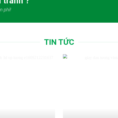
 tranh ?
n phí!
TIN TỨC