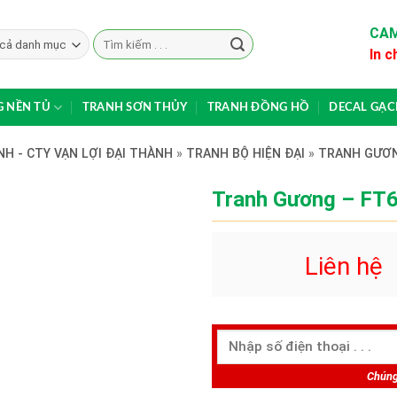
CAM
Search
In c
for:
 NỀN TỦ
TRANH SƠN THỦY
TRANH ĐỒNG HỒ
DECAL GẠ
H - CTY VẠN LỢI ĐẠI THÀNH
»
TRANH BỘ HIỆN ĐẠI
»
TRANH GƯƠ
Tranh Gương – FT
Liên hệ
Chúng 