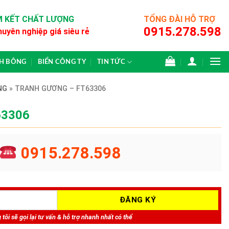
 KẾT CHẤT LƯỢNG
TỔNG ĐÀI HỖ TRỢ
0915.278.598
huyên nghiệp giá siêu rẻ
CH BÔNG
BIỂN CÔNG TY
TIN TỨC
NG
»
TRANH GƯƠNG – FT63306
63306
0915.278.598
tôi sẽ gọi lại tư vấn & hỗ trợ nhanh nhất có thể