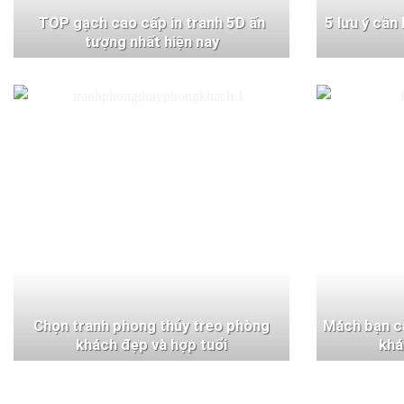
TOP gạch cao cấp in tranh 5D ấn
5 lưu ý cần
tượng nhất hiện nay
Chọn tranh phong thủy treo phòng
Mách bạn c
khách đẹp và hợp tuổi
khá