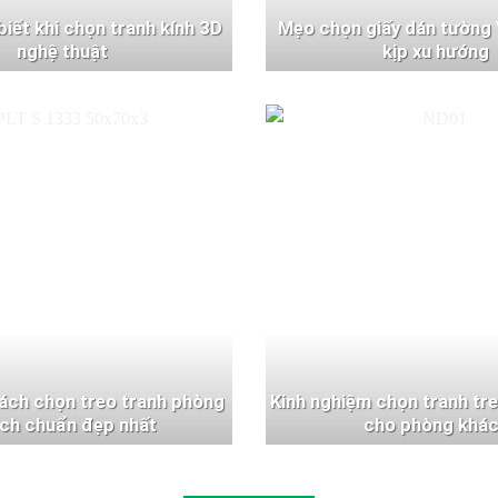
 biết khi chọn tranh kính 3D
Mẹo chọn giấy dán tường 
nghệ thuật
kịp xu hướng
ách chọn treo tranh phòng
Kinh nghiệm chọn tranh tr
ch chuẩn đẹp nhất
cho phòng khá