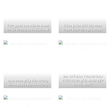
TOP gạch cao cấp in tranh
5 lưu ý cần biết khi chọn
5D ấn tượng nhất hiện nay
tranh kính 3D nghệ thuật
ĐỊA CHỈ BÁN TRANH DÁN
Mẹo chọn giấy dán tường
TƯỜNG 3D BẮC NINH ĐẸP
Vintage bắt kịp xu hướng
VÀ RẺ NHẤT