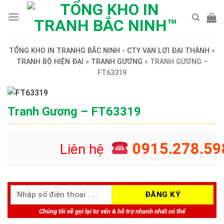
Skip
to
content
TỔNG KHO IN TRANHG BẮC NINH - CTY VẠN LỢI ĐẠI THÀNH
»
TRANH BỘ HIỆN ĐẠI
»
TRANH GƯƠNG
»
TRANH GƯƠNG –
FT63319
Tranh Gương – FT63319
0915.278.59
Liên hệ
Chúng tôi sẽ gọi lại tư vấn & hỗ trợ nhanh nhất có thể