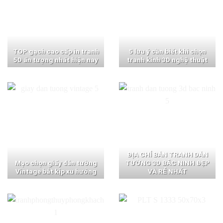
TOP gạch cao cấp in tranh
5 lưu ý cần biết khi chọn
5D ấn tượng nhất hiện nay
tranh kính 3D nghệ thuật
ĐỊA CHỈ BÁN TRANH DÁN
Mẹo chọn giấy dán tường
TƯỜNG 3D BẮC NINH ĐẸP
Vintage bắt kịp xu hướng
VÀ RẺ NHẤT