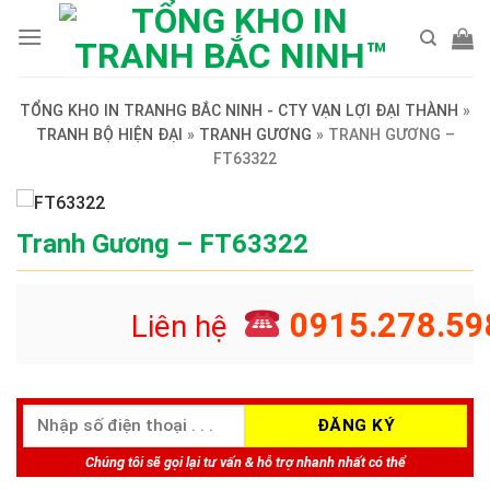
Skip
to
content
TỔNG KHO IN TRANHG BẮC NINH - CTY VẠN LỢI ĐẠI THÀNH
»
TRANH BỘ HIỆN ĐẠI
»
TRANH GƯƠNG
»
TRANH GƯƠNG –
FT63322
Tranh Gương – FT63322
0915.278.59
Liên hệ
Chúng tôi sẽ gọi lại tư vấn & hỗ trợ nhanh nhất có thể