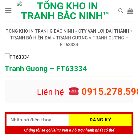
Skip
to
content
TỔNG KHO IN TRANHG BẮC NINH - CTY VẠN LỢI ĐẠI THÀNH
»
TRANH BỘ HIỆN ĐẠI
»
TRANH GƯƠNG
»
TRANH GƯƠNG –
FT63334
Tranh Gương – FT63334
0915.278.59
Liên hệ
Chúng tôi sẽ gọi lại tư vấn & hỗ trợ nhanh nhất có thể