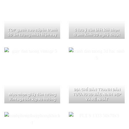
TOP gạch cao cấp in tranh
5 lưu ý cần biết khi chọn
5D ấn tượng nhất hiện nay
tranh kính 3D nghệ thuật
ĐỊA CHỈ BÁN TRANH DÁN
Mẹo chọn giấy dán tường
TƯỜNG 3D BẮC NINH ĐẸP
Vintage bắt kịp xu hướng
VÀ RẺ NHẤT