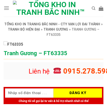
Skip
to
content
TỔNG KHO IN TRANHG BẮC NINH - CTY VẠN LỢI ĐẠI THÀNH
»
TRANH BỘ HIỆN ĐẠI
»
TRANH GƯƠNG
»
TRANH GƯƠNG –
FT63335
Tranh Gương – FT63335
0915.278.59
Liên hệ
Chúng tôi sẽ gọi lại tư vấn & hỗ trợ nhanh nhất có thể