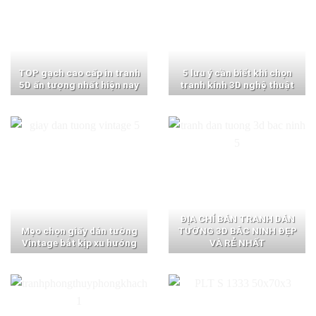
TOP gạch cao cấp in tranh
5 lưu ý cần biết khi chọn
5D ấn tượng nhất hiện nay
tranh kính 3D nghệ thuật
ĐỊA CHỈ BÁN TRANH DÁN
Mẹo chọn giấy dán tường
TƯỜNG 3D BẮC NINH ĐẸP
Vintage bắt kịp xu hướng
VÀ RẺ NHẤT