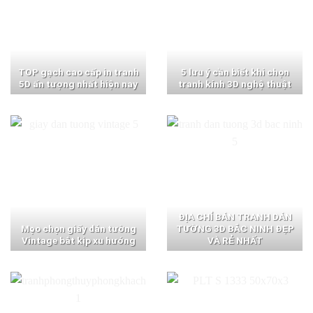
TOP gạch cao cấp in tranh
5 lưu ý cần biết khi chọn
5D ấn tượng nhất hiện nay
tranh kính 3D nghệ thuật
ĐỊA CHỈ BÁN TRANH DÁN
Mẹo chọn giấy dán tường
TƯỜNG 3D BẮC NINH ĐẸP
Vintage bắt kịp xu hướng
VÀ RẺ NHẤT