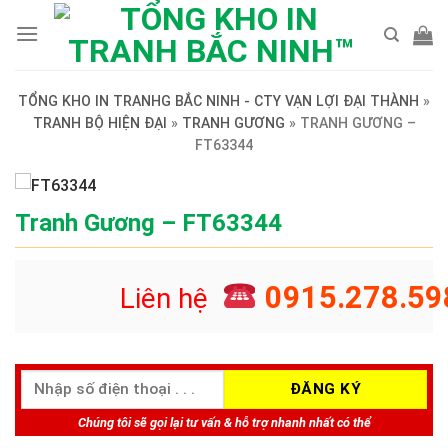
Skip
to
content
TỔNG KHO IN TRANHG BẮC NINH - CTY VẠN LỢI ĐẠI THÀNH
»
TRANH BỘ HIỆN ĐẠI
»
TRANH GƯƠNG
»
TRANH GƯƠNG –
FT63344
Tranh Gương – FT63344
0915.278.59
Liên hệ
Chúng tôi sẽ gọi lại tư vấn & hỗ trợ nhanh nhất có thể