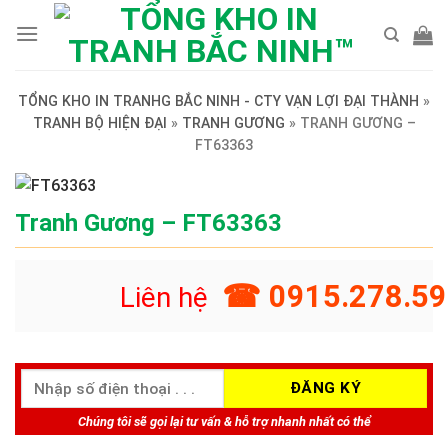
Skip
to
content
TỔNG KHO IN TRANHG BẮC NINH - CTY VẠN LỢI ĐẠI THÀNH
»
TRANH BỘ HIỆN ĐẠI
»
TRANH GƯƠNG
»
TRANH GƯƠNG –
FT63363
Tranh Gương – FT63363
☎ 0915.278.59
Liên hệ
Chúng tôi sẽ gọi lại tư vấn & hỗ trợ nhanh nhất có thể