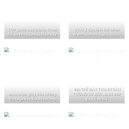
TOP gạch cao cấp in tranh
5 lưu ý cần biết khi chọn
5D ấn tượng nhất hiện nay
tranh kính 3D nghệ thuật
ĐỊA CHỈ BÁN TRANH DÁN
Mẹo chọn giấy dán tường
TƯỜNG 3D BẮC NINH ĐẸP
Vintage bắt kịp xu hướng
VÀ RẺ NHẤT