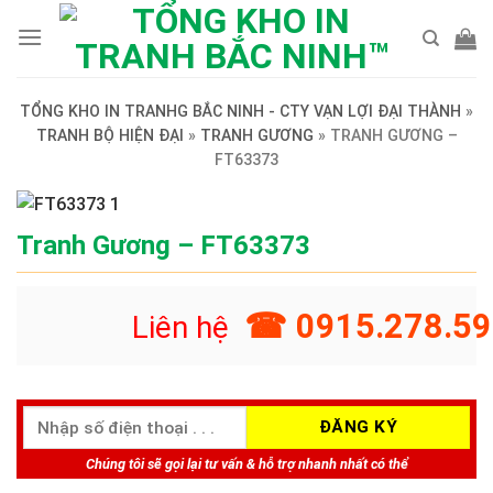
Skip
to
content
TỔNG KHO IN TRANHG BẮC NINH - CTY VẠN LỢI ĐẠI THÀNH
»
TRANH BỘ HIỆN ĐẠI
»
TRANH GƯƠNG
»
TRANH GƯƠNG –
FT63373
Tranh Gương – FT63373
☎ 0915.278.59
Liên hệ
Chúng tôi sẽ gọi lại tư vấn & hỗ trợ nhanh nhất có thể