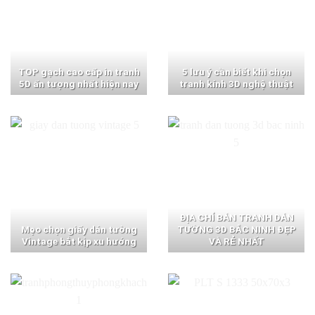
TOP gạch cao cấp in tranh
5 lưu ý cần biết khi chọn
5D ấn tượng nhất hiện nay
tranh kính 3D nghệ thuật
ĐỊA CHỈ BÁN TRANH DÁN
Mẹo chọn giấy dán tường
TƯỜNG 3D BẮC NINH ĐẸP
Vintage bắt kịp xu hướng
VÀ RẺ NHẤT