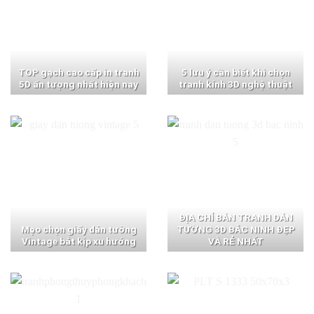
TOP gạch cao cấp in tranh
5 lưu ý cần biết khi chọn
5D ấn tượng nhất hiện nay
tranh kính 3D nghệ thuật
ĐỊA CHỈ BÁN TRANH DÁN
Mẹo chọn giấy dán tường
TƯỜNG 3D BẮC NINH ĐẸP
Vintage bắt kịp xu hướng
VÀ RẺ NHẤT