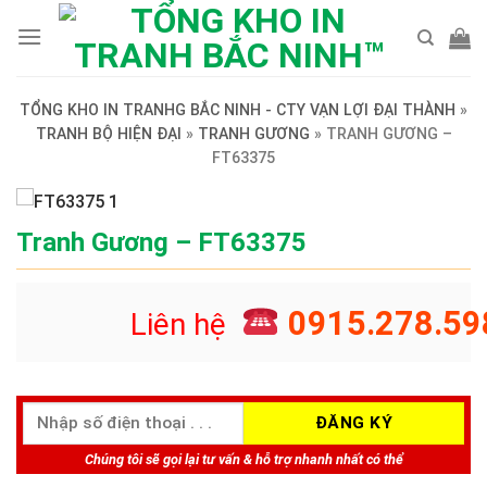
Skip
to
content
TỔNG KHO IN TRANHG BẮC NINH - CTY VẠN LỢI ĐẠI THÀNH
»
TRANH BỘ HIỆN ĐẠI
»
TRANH GƯƠNG
»
TRANH GƯƠNG –
FT63375
Tranh Gương – FT63375
0915.278.59
Liên hệ
Chúng tôi sẽ gọi lại tư vấn & hỗ trợ nhanh nhất có thể