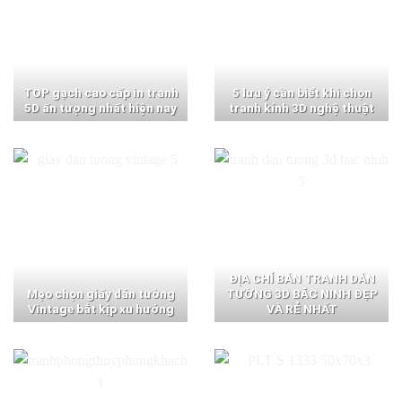
TOP gạch cao cấp in tranh
5 lưu ý cần biết khi chọn
5D ấn tượng nhất hiện nay
tranh kính 3D nghệ thuật
ĐỊA CHỈ BÁN TRANH DÁN
Mẹo chọn giấy dán tường
TƯỜNG 3D BẮC NINH ĐẸP
Vintage bắt kịp xu hướng
VÀ RẺ NHẤT