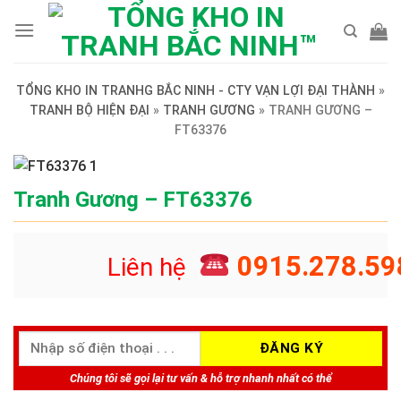
Skip
to
content
TỔNG KHO IN TRANHG BẮC NINH - CTY VẠN LỢI ĐẠI THÀNH
»
TRANH BỘ HIỆN ĐẠI
»
TRANH GƯƠNG
»
TRANH GƯƠNG –
FT63376
Tranh Gương – FT63376
0915.278.59
Liên hệ
Chúng tôi sẽ gọi lại tư vấn & hỗ trợ nhanh nhất có thể