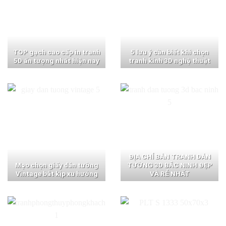
TOP gạch cao cấp in tranh
5 lưu ý cần biết khi chọn
5D ấn tượng nhất hiện nay
tranh kính 3D nghệ thuật
ĐỊA CHỈ BÁN TRANH DÁN
Mẹo chọn giấy dán tường
TƯỜNG 3D BẮC NINH ĐẸP
Vintage bắt kịp xu hướng
VÀ RẺ NHẤT