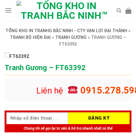
Skip
to
content
TỔNG KHO IN TRANHG BẮC NINH - CTY VẠN LỢI ĐẠI THÀNH
»
TRANH BỘ HIỆN ĐẠI
»
TRANH GƯƠNG
»
TRANH GƯƠNG –
FT63392
Tranh Gương – FT63392
0915.278.59
Liên hệ
Chúng tôi sẽ gọi lại tư vấn & hỗ trợ nhanh nhất có thể