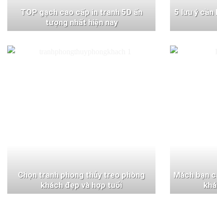
TOP gạch cao cấp in tranh 5D ấn
5 lưu ý cần
tượng nhất hiện nay
Chọn tranh phong thủy treo phòng
Mách bạn c
khách đẹp và hợp tuổi
khá