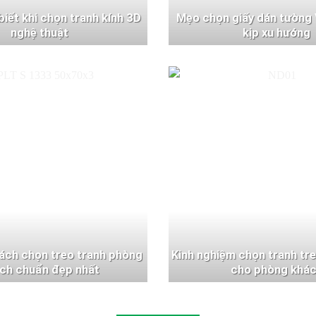
 biết khi chọn tranh kính 3D
Mẹo chọn giấy dán tường 
nghệ thuật
kịp xu hướng
ách chọn treo tranh phòng
Kinh nghiệm chọn tranh tr
ch chuẩn đẹp nhất
cho phòng khá