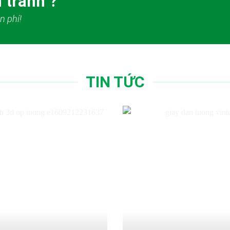
 tranh ?
n phí!
TIN TỨC