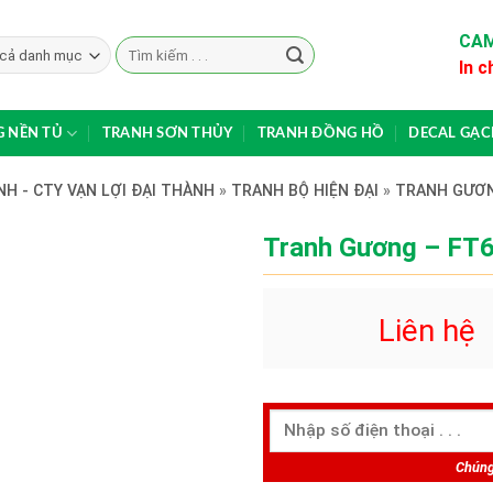
CAM
Search
In c
for:
 NỀN TỦ
TRANH SƠN THỦY
TRANH ĐỒNG HỒ
DECAL GẠ
H - CTY VẠN LỢI ĐẠI THÀNH
»
TRANH BỘ HIỆN ĐẠI
»
TRANH GƯƠ
Tranh Gương – FT
Liên hệ
Chúng 