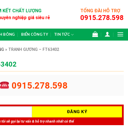
 KẾT CHẤT LƯỢNG
TỔNG ĐÀI HỖ TRỢ
0915.278.598
huyên nghiệp giá siêu rẻ
CH BÔNG
BIỂN CÔNG TY
TIN TỨC
NG
»
TRANH GƯƠNG – FT63402
63402
0915.278.598
tôi sẽ gọi lại tư vấn & hỗ trợ nhanh nhất có thể