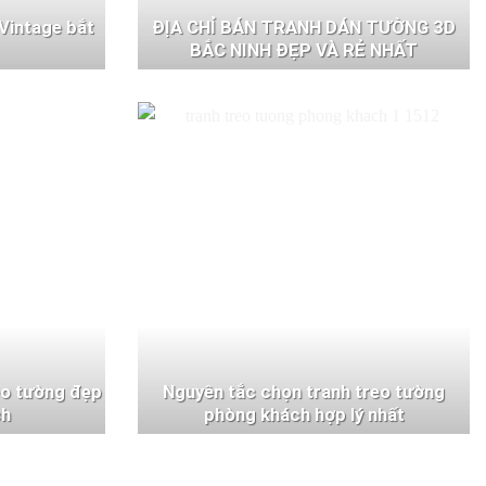
Vintage bắt
ĐỊA CHỈ BÁN TRANH DÁN TƯỜNG 3D
BẮC NINH ĐẸP VÀ RẺ NHẤT
eo tường đẹp
Nguyên tắc chọn tranh treo tường
ch
phòng khách hợp lý nhất