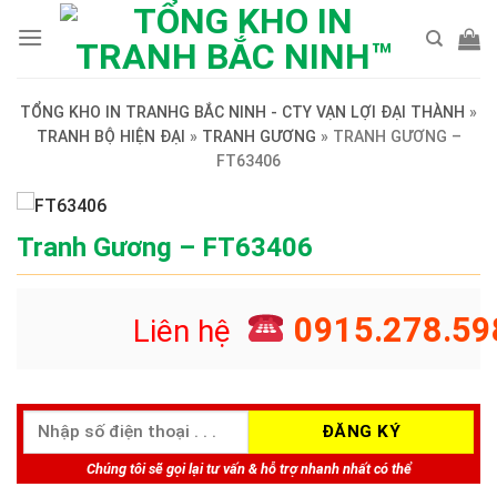
Skip
to
content
TỔNG KHO IN TRANHG BẮC NINH - CTY VẠN LỢI ĐẠI THÀNH
»
TRANH BỘ HIỆN ĐẠI
»
TRANH GƯƠNG
»
TRANH GƯƠNG –
FT63406
Tranh Gương – FT63406
0915.278.59
Liên hệ
Chúng tôi sẽ gọi lại tư vấn & hỗ trợ nhanh nhất có thể