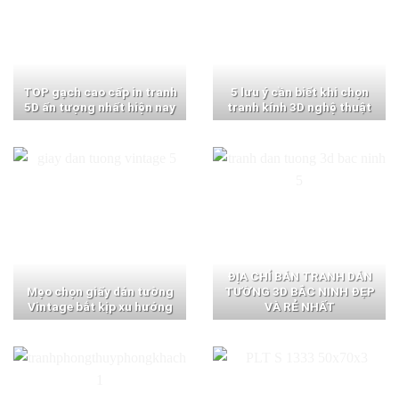
TOP gạch cao cấp in tranh
5 lưu ý cần biết khi chọn
5D ấn tượng nhất hiện nay
tranh kính 3D nghệ thuật
ĐỊA CHỈ BÁN TRANH DÁN
Mẹo chọn giấy dán tường
TƯỜNG 3D BẮC NINH ĐẸP
Vintage bắt kịp xu hướng
VÀ RẺ NHẤT