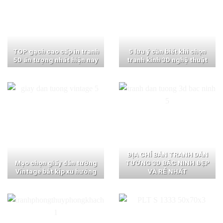
TOP gạch cao cấp in tranh
5 lưu ý cần biết khi chọn
5D ấn tượng nhất hiện nay
tranh kính 3D nghệ thuật
ĐỊA CHỈ BÁN TRANH DÁN
Mẹo chọn giấy dán tường
TƯỜNG 3D BẮC NINH ĐẸP
Vintage bắt kịp xu hướng
VÀ RẺ NHẤT