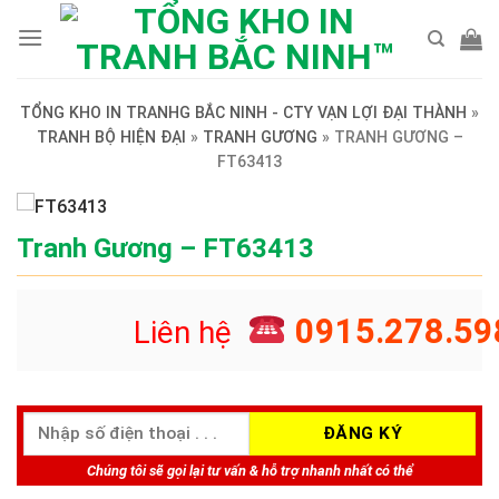
Skip
to
content
TỔNG KHO IN TRANHG BẮC NINH - CTY VẠN LỢI ĐẠI THÀNH
»
TRANH BỘ HIỆN ĐẠI
»
TRANH GƯƠNG
»
TRANH GƯƠNG –
FT63413
Tranh Gương – FT63413
0915.278.59
Liên hệ
Chúng tôi sẽ gọi lại tư vấn & hỗ trợ nhanh nhất có thể