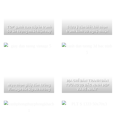
TOP gạch cao cấp in tranh
5 lưu ý cần biết khi chọn
5D ấn tượng nhất hiện nay
tranh kính 3D nghệ thuật
ĐỊA CHỈ BÁN TRANH DÁN
Mẹo chọn giấy dán tường
TƯỜNG 3D BẮC NINH ĐẸP
Vintage bắt kịp xu hướng
VÀ RẺ NHẤT