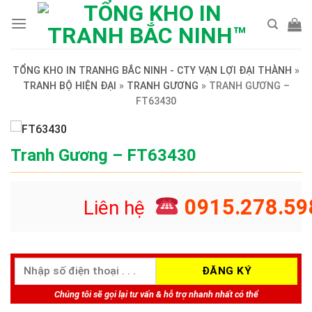
Skip
to
content
TỔNG KHO IN TRANHG BẮC NINH - CTY VẠN LỢI ĐẠI THÀNH
»
TRANH BỘ HIỆN ĐẠI
»
TRANH GƯƠNG
»
TRANH GƯƠNG –
FT63430
Tranh Gương – FT63430
0915.278.59
Liên hệ
Chúng tôi sẽ gọi lại tư vấn & hỗ trợ nhanh nhất có thể