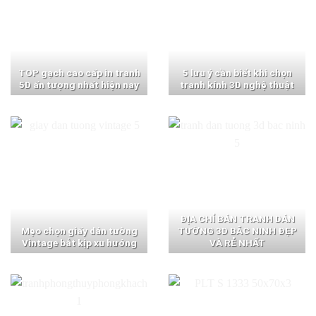
TOP gạch cao cấp in tranh
5 lưu ý cần biết khi chọn
5D ấn tượng nhất hiện nay
tranh kính 3D nghệ thuật
ĐỊA CHỈ BÁN TRANH DÁN
Mẹo chọn giấy dán tường
TƯỜNG 3D BẮC NINH ĐẸP
Vintage bắt kịp xu hướng
VÀ RẺ NHẤT