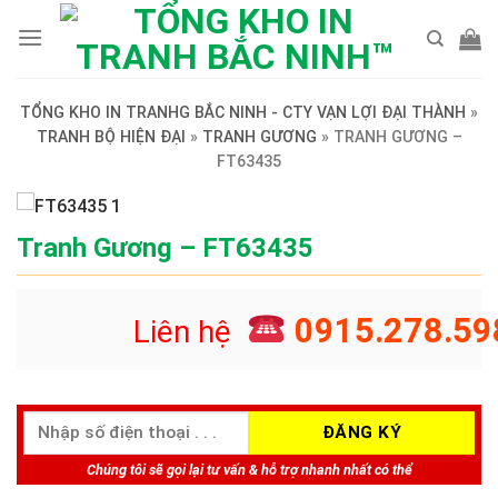
Skip
to
content
TỔNG KHO IN TRANHG BẮC NINH - CTY VẠN LỢI ĐẠI THÀNH
»
TRANH BỘ HIỆN ĐẠI
»
TRANH GƯƠNG
»
TRANH GƯƠNG –
FT63435
Tranh Gương – FT63435
0915.278.59
Liên hệ
Chúng tôi sẽ gọi lại tư vấn & hỗ trợ nhanh nhất có thể