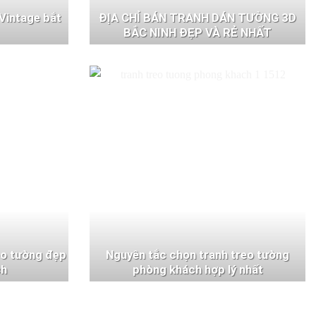
Vintage bắt
ĐỊA CHỈ BÁN TRANH DÁN TƯỜNG 3D
BẮC NINH ĐẸP VÀ RẺ NHẤT
eo tường đẹp
Nguyên tắc chọn tranh treo tường
ch
phòng khách hợp lý nhất