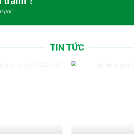
 tranh ?
n phí!
TIN TỨC