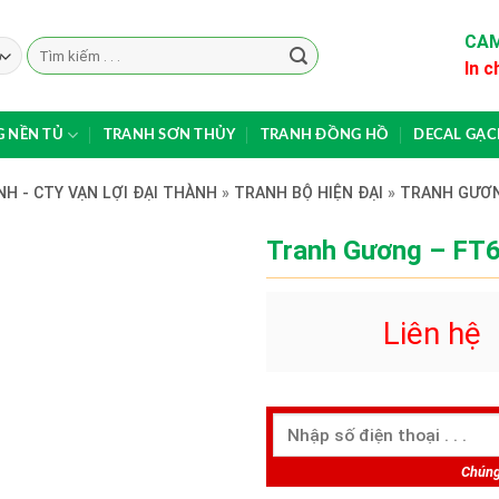
CAM
Search
In c
for:
 NỀN TỦ
TRANH SƠN THỦY
TRANH ĐỒNG HỒ
DECAL GẠ
H - CTY VẠN LỢI ĐẠI THÀNH
»
TRANH BỘ HIỆN ĐẠI
»
TRANH GƯƠ
Tranh Gương – FT
Liên hệ
Chúng 