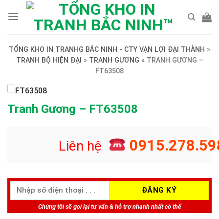
Skip
to
content
TỔNG KHO IN TRANHG BẮC NINH - CTY VẠN LỢI ĐẠI THÀNH
»
TRANH BỘ HIỆN ĐẠI
»
TRANH GƯƠNG
»
TRANH GƯƠNG –
FT63508
Tranh Gương – FT63508
0915.278.59
Liên hệ
Chúng tôi sẽ gọi lại tư vấn & hỗ trợ nhanh nhất có thể