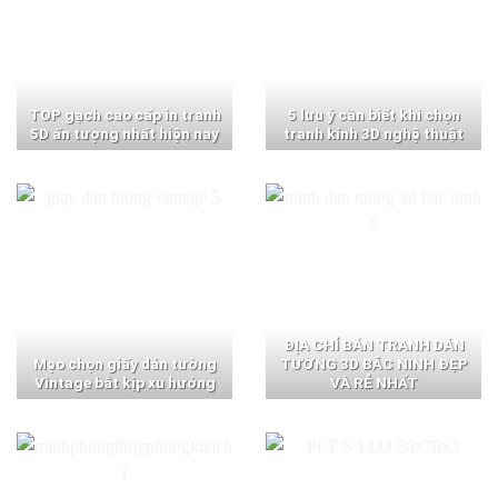
TOP gạch cao cấp in tranh
5 lưu ý cần biết khi chọn
5D ấn tượng nhất hiện nay
tranh kính 3D nghệ thuật
ĐỊA CHỈ BÁN TRANH DÁN
Mẹo chọn giấy dán tường
TƯỜNG 3D BẮC NINH ĐẸP
Vintage bắt kịp xu hướng
VÀ RẺ NHẤT