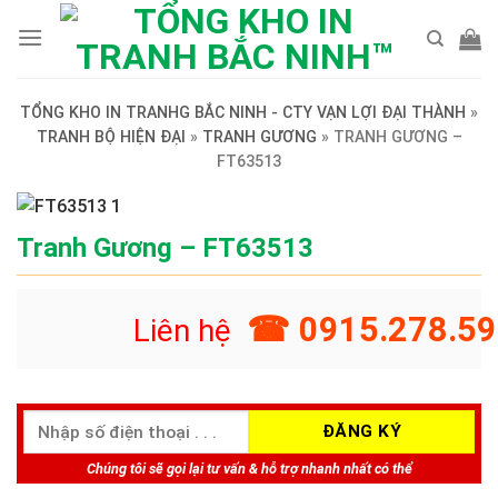
Skip
to
content
TỔNG KHO IN TRANHG BẮC NINH - CTY VẠN LỢI ĐẠI THÀNH
»
TRANH BỘ HIỆN ĐẠI
»
TRANH GƯƠNG
»
TRANH GƯƠNG –
FT63513
Tranh Gương – FT63513
☎ 0915.278.59
Liên hệ
Chúng tôi sẽ gọi lại tư vấn & hỗ trợ nhanh nhất có thể