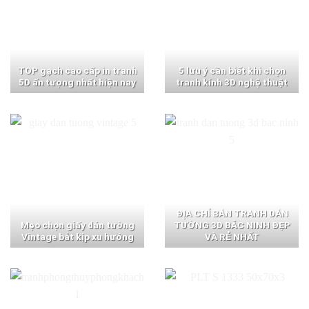
TOP gạch cao cấp in tranh
5 lưu ý cần biết khi chọn
5D ấn tượng nhất hiện nay
tranh kính 3D nghệ thuật
ĐỊA CHỈ BÁN TRANH DÁN
Mẹo chọn giấy dán tường
TƯỜNG 3D BẮC NINH ĐẸP
Vintage bắt kịp xu hướng
VÀ RẺ NHẤT