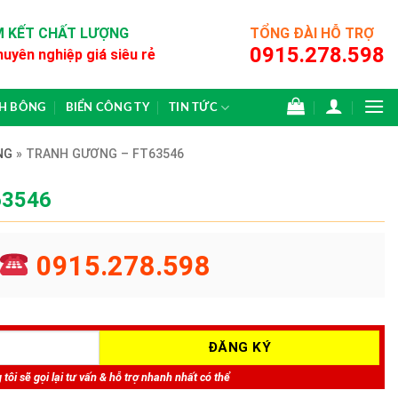
 KẾT CHẤT LƯỢNG
TỔNG ĐÀI HỖ TRỢ
0915.278.598
huyên nghiệp giá siêu rẻ
CH BÔNG
BIỂN CÔNG TY
TIN TỨC
NG
»
TRANH GƯƠNG – FT63546
63546
0915.278.598
tôi sẽ gọi lại tư vấn & hỗ trợ nhanh nhất có thể