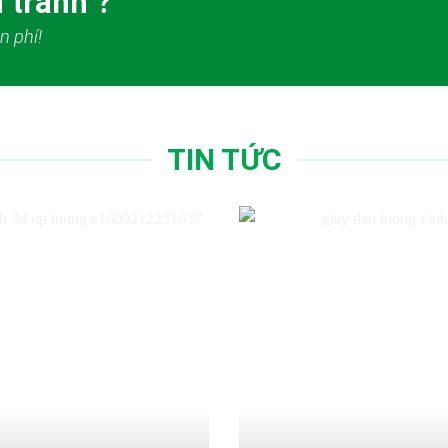
 tranh ?
n phí!
TIN TỨC