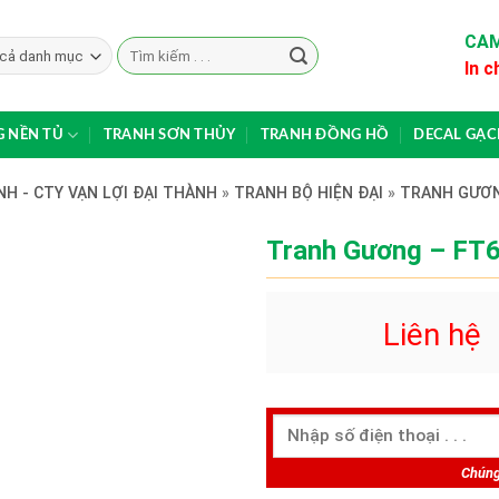
CAM
Search
In c
for:
 NỀN TỦ
TRANH SƠN THỦY
TRANH ĐỒNG HỒ
DECAL GẠ
H - CTY VẠN LỢI ĐẠI THÀNH
»
TRANH BỘ HIỆN ĐẠI
»
TRANH GƯƠ
Tranh Gương – FT
Liên hệ
Chúng 