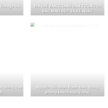
Vintage bắt
ĐỊA CHỈ BÁN TRANH DÁN TƯỜNG 3D
BẮC NINH ĐẸP VÀ RẺ NHẤT
eo tường đẹp
Nguyên tắc chọn tranh treo tường
ch
phòng khách hợp lý nhất