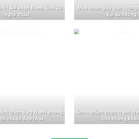
 biết khi chọn tranh kính 3D
Mẹo chọn giấy dán tường 
nghệ thuật
kịp xu hướng
ách chọn treo tranh phòng
Kinh nghiệm chọn tranh tr
ch chuẩn đẹp nhất
cho phòng khá