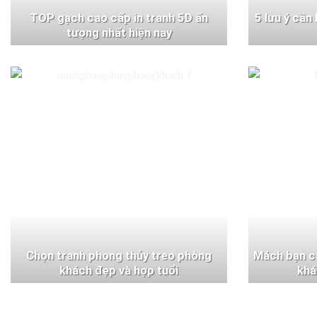
TOP gạch cao cấp in tranh 5D ấn
5 lưu ý cần
tượng nhất hiện nay
Chọn tranh phong thủy treo phòng
Mách bạn c
khách đẹp và hợp tuổi
khá