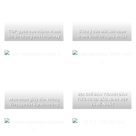
TOP gạch cao cấp in tranh
5 lưu ý cần biết khi chọn
5D ấn tượng nhất hiện nay
tranh kính 3D nghệ thuật
ĐỊA CHỈ BÁN TRANH DÁN
Mẹo chọn giấy dán tường
TƯỜNG 3D BẮC NINH ĐẸP
Vintage bắt kịp xu hướng
VÀ RẺ NHẤT