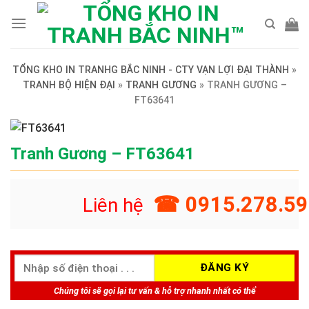
Skip
to
content
TỔNG KHO IN TRANHG BẮC NINH - CTY VẠN LỢI ĐẠI THÀNH
»
TRANH BỘ HIỆN ĐẠI
»
TRANH GƯƠNG
»
TRANH GƯƠNG –
FT63641
Tranh Gương – FT63641
☎ 0915.278.59
Liên hệ
Chúng tôi sẽ gọi lại tư vấn & hỗ trợ nhanh nhất có thể