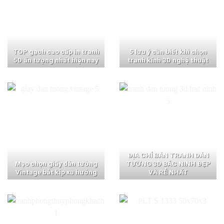
TOP gạch cao cấp in tranh
5 lưu ý cần biết khi chọn
5D ấn tượng nhất hiện nay
tranh kính 3D nghệ thuật
ĐỊA CHỈ BÁN TRANH DÁN
Mẹo chọn giấy dán tường
TƯỜNG 3D BẮC NINH ĐẸP
Vintage bắt kịp xu hướng
VÀ RẺ NHẤT