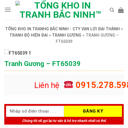
Skip
to
content
TỔNG KHO IN TRANHG BẮC NINH - CTY VẠN LỢI ĐẠI THÀNH
»
TRANH BỘ HIỆN ĐẠI
»
TRANH GƯƠNG
»
TRANH GƯƠNG –
FT65039
Tranh Gương – FT65039
0915.278.59
Liên hệ
Chúng tôi sẽ gọi lại tư vấn & hỗ trợ nhanh nhất có thể