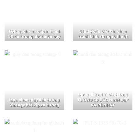
TOP gạch cao cấp in tranh
5 lưu ý cần biết khi chọn
5D ấn tượng nhất hiện nay
tranh kính 3D nghệ thuật
ĐỊA CHỈ BÁN TRANH DÁN
Mẹo chọn giấy dán tường
TƯỜNG 3D BẮC NINH ĐẸP
Vintage bắt kịp xu hướng
VÀ RẺ NHẤT