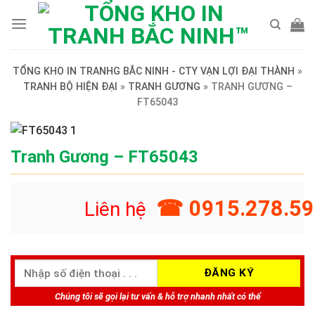
Skip
to
content
TỔNG KHO IN TRANHG BẮC NINH - CTY VẠN LỢI ĐẠI THÀNH
»
TRANH BỘ HIỆN ĐẠI
»
TRANH GƯƠNG
»
TRANH GƯƠNG –
FT65043
Tranh Gương – FT65043
☎ 0915.278.59
Liên hệ
Chúng tôi sẽ gọi lại tư vấn & hỗ trợ nhanh nhất có thể