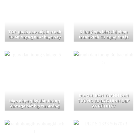
TOP gạch cao cấp in tranh
5 lưu ý cần biết khi chọn
5D ấn tượng nhất hiện nay
tranh kính 3D nghệ thuật
ĐỊA CHỈ BÁN TRANH DÁN
Mẹo chọn giấy dán tường
TƯỜNG 3D BẮC NINH ĐẸP
Vintage bắt kịp xu hướng
VÀ RẺ NHẤT