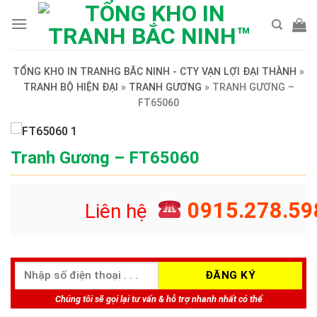
Skip
to
content
TỔNG KHO IN TRANHG BẮC NINH - CTY VẠN LỢI ĐẠI THÀNH
»
TRANH BỘ HIỆN ĐẠI
»
TRANH GƯƠNG
»
TRANH GƯƠNG –
FT65060
Tranh Gương – FT65060
0915.278.59
Liên hệ
Chúng tôi sẽ gọi lại tư vấn & hỗ trợ nhanh nhất có thể