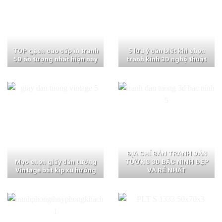
TOP gạch cao cấp in tranh
5 lưu ý cần biết khi chọn
5D ấn tượng nhất hiện nay
tranh kính 3D nghệ thuật
ĐỊA CHỈ BÁN TRANH DÁN
Mẹo chọn giấy dán tường
TƯỜNG 3D BẮC NINH ĐẸP
Vintage bắt kịp xu hướng
VÀ RẺ NHẤT