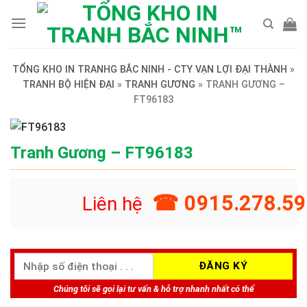
Skip
to
content
TỔNG KHO IN TRANHG BẮC NINH - CTY VẠN LỢI ĐẠI THÀNH
»
TRANH BỘ HIỆN ĐẠI
»
TRANH GƯƠNG
»
TRANH GƯƠNG –
FT96183
Tranh Gương – FT96183
☎ 0915.278.59
Liên hệ
Chúng tôi sẽ gọi lại tư vấn & hỗ trợ nhanh nhất có thể