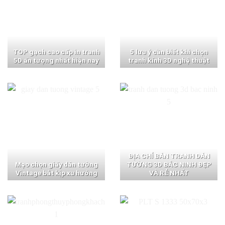
TOP gạch cao cấp in tranh
5 lưu ý cần biết khi chọn
5D ấn tượng nhất hiện nay
tranh kính 3D nghệ thuật
ĐỊA CHỈ BÁN TRANH DÁN
Mẹo chọn giấy dán tường
TƯỜNG 3D BẮC NINH ĐẸP
Vintage bắt kịp xu hướng
VÀ RẺ NHẤT