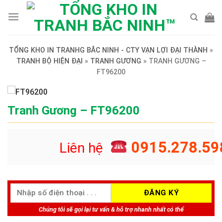
Skip
to
content
TỔNG KHO IN TRANHG BẮC NINH - CTY VẠN LỢI ĐẠI THÀNH
»
TRANH BỘ HIỆN ĐẠI
»
TRANH GƯƠNG
»
TRANH GƯƠNG –
FT96200
Tranh Gương – FT96200
0915.278.59
Liên hệ
Chúng tôi sẽ gọi lại tư vấn & hỗ trợ nhanh nhất có thể