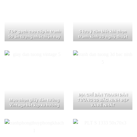
TOP gạch cao cấp in tranh
5 lưu ý cần biết khi chọn
5D ấn tượng nhất hiện nay
tranh kính 3D nghệ thuật
ĐỊA CHỈ BÁN TRANH DÁN
Mẹo chọn giấy dán tường
TƯỜNG 3D BẮC NINH ĐẸP
Vintage bắt kịp xu hướng
VÀ RẺ NHẤT