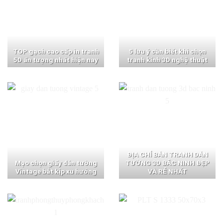
TOP gạch cao cấp in tranh
5 lưu ý cần biết khi chọn
5D ấn tượng nhất hiện nay
tranh kính 3D nghệ thuật
ĐỊA CHỈ BÁN TRANH DÁN
Mẹo chọn giấy dán tường
TƯỜNG 3D BẮC NINH ĐẸP
Vintage bắt kịp xu hướng
VÀ RẺ NHẤT