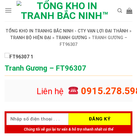
Skip
to
content
TỔNG KHO IN TRANHG BẮC NINH - CTY VẠN LỢI ĐẠI THÀNH
»
TRANH BỘ HIỆN ĐẠI
»
TRANH GƯƠNG
»
TRANH GƯƠNG –
FT96307
Tranh Gương – FT96307
0915.278.59
Liên hệ
Chúng tôi sẽ gọi lại tư vấn & hỗ trợ nhanh nhất có thể