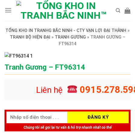
Skip
to
content
TỔNG KHO IN TRANHG BẮC NINH - CTY VẠN LỢI ĐẠI THÀNH
»
TRANH BỘ HIỆN ĐẠI
»
TRANH GƯƠNG
»
TRANH GƯƠNG –
FT96314
Tranh Gương – FT96314
0915.278.59
Liên hệ
Chúng tôi sẽ gọi lại tư vấn & hỗ trợ nhanh nhất có thể