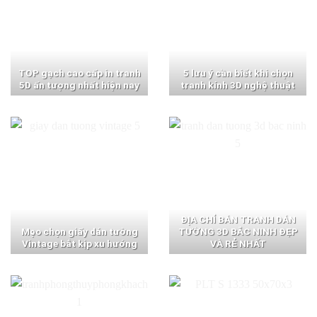
TOP gạch cao cấp in tranh
5 lưu ý cần biết khi chọn
5D ấn tượng nhất hiện nay
tranh kính 3D nghệ thuật
ĐỊA CHỈ BÁN TRANH DÁN
Mẹo chọn giấy dán tường
TƯỜNG 3D BẮC NINH ĐẸP
Vintage bắt kịp xu hướng
VÀ RẺ NHẤT