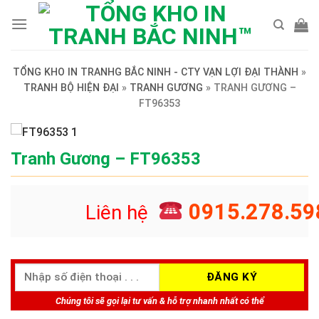
Skip
to
content
TỔNG KHO IN TRANHG BẮC NINH - CTY VẠN LỢI ĐẠI THÀNH
»
TRANH BỘ HIỆN ĐẠI
»
TRANH GƯƠNG
»
TRANH GƯƠNG –
FT96353
Tranh Gương – FT96353
0915.278.59
Liên hệ
Chúng tôi sẽ gọi lại tư vấn & hỗ trợ nhanh nhất có thể