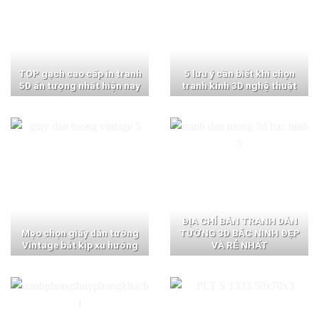
TOP gạch cao cấp in tranh
5 lưu ý cần biết khi chọn
5D ấn tượng nhất hiện nay
tranh kính 3D nghệ thuật
ĐỊA CHỈ BÁN TRANH DÁN
Mẹo chọn giấy dán tường
TƯỜNG 3D BẮC NINH ĐẸP
Vintage bắt kịp xu hướng
VÀ RẺ NHẤT